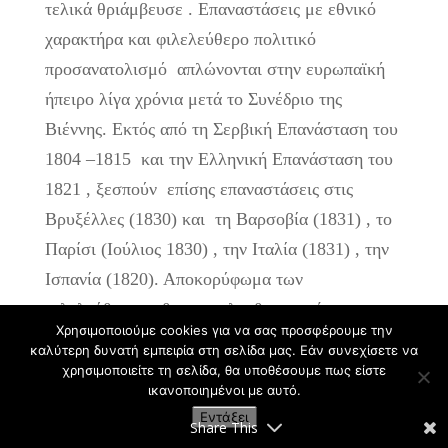
τελικά θριάμβευσε . Επαναστάσεις με εθνικό
χαρακτήρα και φιλελεύθερο πολιτικό
προσανατολισμό απλώνονται στην ευρωπαϊκή
ήπειρο λίγα χρόνια μετά το Συνέδριο της
Βιέννης. Εκτός από τη Σερβική Επανάσταση του
1804 –1815 και την Ελληνική Επανάσταση του
1821 , ξεσπούν επίσης επαναστάσεις στις
Βρυξέλλες (1830) και τη Βαρσοβία (1831) , το
Παρίσι (Ιούλιος 1830) , την Ιταλία (1831) , την
Ισπανία (1820). Αποκορύφωμα των
φιλελεύθερων εθνικοαπελευθερωτικών
Χρησιμοποιούμε cookies για να σας προσφέρουμε την
κινημάτων θεωρείται το έτος 1848 με τις
καλύτερη δυνατή εμπειρία στη σελίδα μας. Εάν συνεχίσετε να
επαναστάσεις στην Κεντρική Ευρώπη (Αυστρία
χρησιμοποιείτε τη σελίδα, θα υποθέσουμε πως είστε
ικανοποιημένοι με αυτό.
–Γερμανία –Ιταλία) . Η «Άνοιξη των λαών»
Εντάξει
Share This
-όπως ονομάστηκαν τα εθνικά κινήματα του