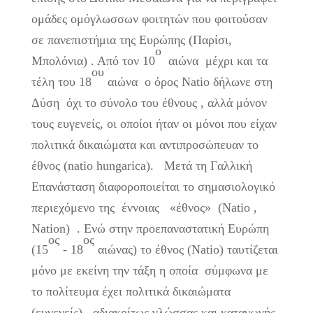
ομάδες ομόγλωσσων φοιτητών που φοιτούσαν
σε πανεπιστήμια της Ευρώπης (Παρίσι,
ο
Μπολόνια) . Από τον 10
αιώνα μέχρι και τα
ου
τέλη του 18
αιώνα ο όρος Natio δήλωνε στη
Δύση όχι το σύνολο του έθνους , αλλά μόνον
τους ευγενείς, οι οποίοι ήταν οι μόνοι που είχαν
πολιτικά δικαιώματα και αντιπροσώπευαν το
έθνος (natio hungarica). Μετά τη Γαλλική
Επανάσταση διαφοροποιείται το σημασιολογικό
περιεχόμενο της έννοιας «έθνος» (Natio ,
Nation) . Ενώ στην προεπαναστατική Ευρώπη
ος
ος
(15
- 18
αιώνας) το έθνος (Natio) ταυτίζεται
μόνο με εκείνη την τάξη η οποία σύμφωνα με
το πολίτευμα έχει πολιτικά δικαιώματα
(ευγενείς) , αδιακρίτως γλώσσας και καταγωγής