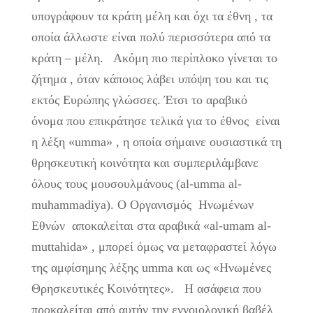
υπογράφουν τα κράτη μέλη και όχι τα έθνη , τα
οποία άλλωστε είναι πολύ περισσότερα από τα
κράτη – μέλη. Ακόμη πιο περίπλοκο γίνεται το
ζήτημα , όταν κάποιος λάβει υπόψη του και τις
εκτός Ευρώπης γλώσσες. Έτσι το αραβικό
όνομα που επικράτησε τελικά για το έθνος είναι
η λέξη «umma» , η οποία σήμαινε ουσιαστικά τη
θρησκευτική κοινότητα και συμπεριλάμβανε
όλους τους μουσουλμάνους (al-umma al-
muhammadiya). Ο Οργανισμός Ηνωμένων
Εθνών αποκαλείται στα αραβικά «al-umam al-
muttahida» , μπορεί όμως να μεταφραστεί λόγω
της αμφίσημης λέξης umma και ως «Ηνωμένες
Θρησκευτικές Κοινότητες». Η ασάφεια που
προκαλείται από αυτήν την εννοιολογική βαβέλ