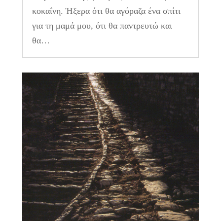
κοκαΐνη. Ήξερα ότι θα αγόραζα ένα σπίτι
για τη μαμά μου, ότι θα παντρευτώ και
θα…