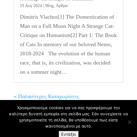
19 Αυγ 2024
|
Blog
,
Άρθρα
Dimitris Vlachos[1] The Domestication of
Man on a Full Moon Night A Strange Cat-
Critique on Humanism[2] Part 1: The Book
of Cats In memory of our beloved Nemo,
2018-2024 The evolution of the human
race, that is, its civilization, was decided
on a summer night…
« Παλαιότερες Καταχωρίσεις
Χρησιμοποιούμε cookies για να σας προσφέρουμε την
καλύτερη δυνατή εμπειρία στη σελίδα μας. Εάν συνεχίσετε να
χρησιμοποιείτε τη σελίδα, θα υποθέσουμε πως είστε
ικανοποιημένοι με αυτό.
Δημήτρης Βλάχος - Φιλόλογος, Συγγραφέας
Εντάξει