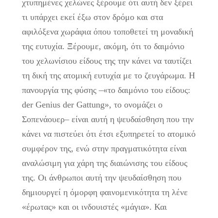
χτυπημένες χελώνες ξέρουμε ότι αυτή δεν ξέρει
τι υπάρχει εκεί έξω στον δρόμο και στα
αφιλόξενα χωράφια όπου τοποθετεί τη μοναδική
της ευτυχία. Ξέρουμε, ακόμη, ότι το δαιμόνιο
του χελωνίσιου είδους της την κάνει να ταυτίζει
τη δική της ατομική ευτυχία με το ζευγάρωμα. Η
πανουργία της φύσης –«το δαιμόνιο του είδους:
der Genius der Gattung», το ονομάζει ο
Σοπενάουερ– είναι αυτή η ψευδαίσθηση που την
κάνει να πιστεύει ότι έτσι εξυπηρετεί το ατομικό
συμφέρον της, ενώ στην πραγματικότητα είναι
αναλώσιμη για χάρη της διαιώνισης του είδους
της. Οι άνθρωποι αυτή την ψευδαίσθηση που
δημιουργεί η όμορφη φαινομενικότητα τη λένε
«έρωτας» και οι ινδουιστές «μάγια». Και