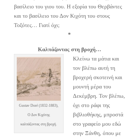
βασίλειο του γιου του. Η εξορία του Θερβάντες
και το βασίλειο του Δον Κιχότη του στους
Τοξότες… Γιατί όχι;
*
Καλπάζοντας στη βροχή…
Κλείνω τα μάτια και
τον βλέπω αυτή τη
βροχερή σκοτεινή και
μουντή μέρα του
Δεκέμβρη. Τον βλέπω,
όχι στο ράφι της
Gustav Doré (1832-1883),
βιβλιοθήκης, μπροστά
Ο Δον Κιχότης
στο γραφείο μου εδώ
καλπάζοντας στη βροχή.
στην Ξάνθη, όπου με