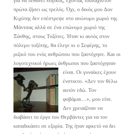
για να πεθάνει λογικός, έχοντας τουλάχιστον
πρώτα ζήσει ως τρελός. Όχι, ο δικός μου Δον
Κιχότης δεν επέστρεψε στο ανώνυμο χωριό της
Μάντσας αλλά σε ένα επώνυμο χωριό της
Ξάνθης, στους Τοξότες. Ήταν κι αυτός στον
πόλεμο τοξότης, θα έλεγε κι ο Σεφέρης, το
ριζικό του ενός ανθρώπου που ξαστόχησε. Και οι
λογοτεχνικοί ήρωες άνθρωποι που ξαστόχησαν
είναι.
Οι γυναίκες έχουν
ένστικτο. «Δεν τον θέλω
αυτόν εδώ. Τον
φοβάμαι…», μου είπε.
Δεν χρειαζόταν να
διαβάσει το έργο του Θερβάντες για να τον
καταδικάσει σε εξορία. Της ήταν αρκετό να δει