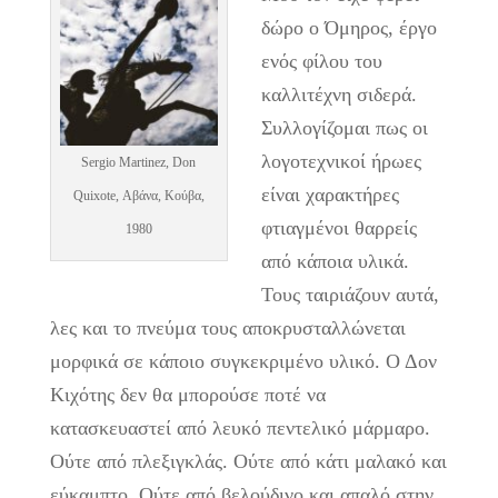
δώρο ο Όμηρος, έργο
ενός φίλου του
καλλιτέχνη σιδερά.
Συλλογίζομαι πως οι
λογοτεχνικοί ήρωες
Sergio Martinez, Don
είναι χαρακτήρες
Quixote, Αβάνα, Κούβα,
φτιαγμένοι θαρρείς
1980
από κάποια υλικά.
Τους ταιριάζουν αυτά,
λες και το πνεύμα τους αποκρυσταλλώνεται
μορφικά σε κάποιο συγκεκριμένο υλικό. Ο Δον
Κιχότης δεν θα μπορούσε ποτέ να
κατασκευαστεί από λευκό πεντελικό μάρμαρο.
Ούτε από πλεξιγκλάς. Ούτε από κάτι μαλακό και
εύκαμπτο. Ούτε από βελούδινο και απαλό στην