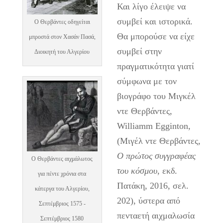
Και λίγο έλειψε να
συμβεί και ιστορικά.
Ο Θερβάντες οδηγείται
Θα μπορούσε να είχε
μπροστά στον Χασάν Πασά,
συμβεί στην
Διοικητή του Αλγερίου
πραγματικότητα γιατί
σύμφωνα με τον
βιογράφο του Μιγκέλ
ντε Θερβάντες,
Williamm Egginton,
(Μιγέλ ντε Θερβάντες,
Ο πρώτος συγγραφέας
Ο Θερβάντες αιχμάλωτος
του κόσμου
, εκδ.
για πέντε χρόνια στα
Πατάκη, 2016, σελ.
κάτεργα του Αλγερίου,
202), ύστερα από
Σεπτέμβριος 1575 -
πενταετή αιχμαλωσία
Σεπτέμβριος 1580