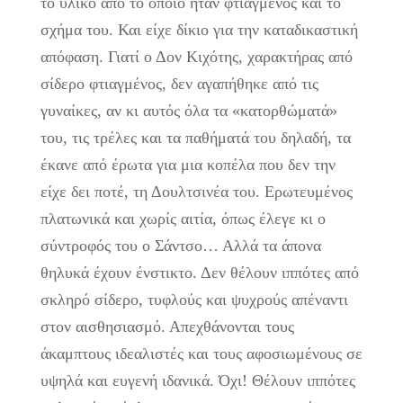
το υλικό από το οποίο ήταν φτιαγμένος και το
σχήμα του. Και είχε δίκιο για την καταδικαστική
απόφαση. Γιατί ο Δον Κιχότης, χαρακτήρας από
σίδερο φτιαγμένος, δεν αγαπήθηκε από τις
γυναίκες, αν κι αυτός όλα τα «κατορθώματά»
του, τις τρέλες και τα παθήματά του δηλαδή, τα
έκανε από έρωτα για μια κοπέλα που δεν την
είχε δει ποτέ, τη Δουλτσινέα του. Ερωτευμένος
πλατωνικά και χωρίς αιτία, όπως έλεγε κι ο
σύντροφός του ο Σάντσο… Αλλά τα άπονα
θηλυκά έχουν ένστικτο. Δεν θέλουν ιππότες από
σκληρό σίδερο, τυφλούς και ψυχρούς απέναντι
στον αισθησιασμό. Απεχθάνονται τους
άκαμπτους ιδεαλιστές και τους αφοσιωμένους σε
υψηλά και ευγενή ιδανικά. Όχι! Θέλουν ιππότες