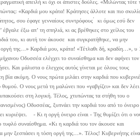
ραγματική απειλή κι όχι οι άπιστες δούλες. «Μιλώντας τότε 
υπώντας: «Καρδιά μου κράτα! Κράτησες άλλοτε και πιο σκυλί
.
άτητος, σου έφαγε γενναίους συντρόφους
κι όμως εσύ δεν
 έβγαλε έξω απ’ τη σπηλιά, κι ας βρέθηκες στο χείλος του
διά του, κι αυτή τον άκουσε και συγκρατήθηκε, να μην
 οργή της…» Καρδιά μου, κράτα! «Τέτλαθι δή, κραδίη…», υ 
μήχανου Οδυσσέα ελέγχει το συναίσθημα και δεν αφήνει τον
σει. Και μάλιστα ο έλεγχος αυτός γίνεται με όλους τους
τη βία ακόμη. Ο νους πρώτα μιλάει στην καρδιά που κυβερνιέ
 θυμού. Ο νους μετά τη μαλώνει που «γαβγίζει» και δεν λέει
 υπακούσει στη λογική. Τέλος, χτυπώντας τα στήθη του ο
ανισμένος) Οδυσσέας, ξυπνάει την καρδιά του από το όνειρο
ει κυριέψει. - Κι η οργή όνειρο είναι - Της θυμίζει ότι ο νο
το τυφλό συναίσθημα. «Κι η καρδιά του τον άκουσε και
α μην ξεσπάσει η τόση οργή της…». Τέλος! Κυβερνήτης είνα