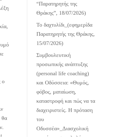
“Παρατηρητής της
λέξη
Θράκης”, 18/07/2026)
Το δαχτυλίδι_(εφημερίδα
κία,
Παρατηρητής της Θράκης,
15/07/2026)
θυμό
σε
Συμβουλευτική
προσωπικής ανάπτυξης
(personal life coaching)
ς ο
και Οδύσσεια: «Θυμός,
φόβος, ματαίωση,
καταστροφή και πώς να τα
Αν
διαχειριστείς. Η πρόταση
 θα
του
ν.
Οδυσσέα»_Διασχολική
!