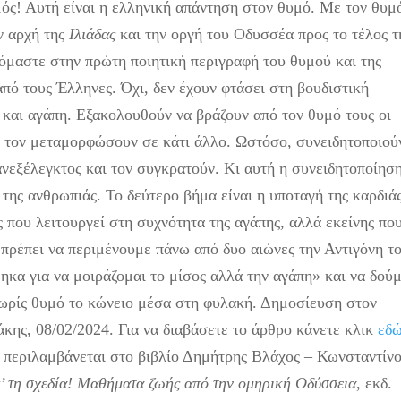
υμός! Αυτή είναι η ελληνική απάντηση στον θυμό. Με τον θυμ
ν αρχή της
Ιλιάδας
και την οργή του Οδυσσέα προς το τέλος τ
μαστε στην πρώτη ποιητική περιγραφή του θυμού και της
από τους Έλληνες. Όχι, δεν έχουν φτάσει στη βουδιστική
 και αγάπη. Εξακολουθούν να βράζουν από τον θυμό τους οι
α τον μεταμορφώσουν σε κάτι άλλο. Ωστόσο, συνειδητοποιού
ανεξέλεγκτος και τον συγκρατούν. Κι αυτή η συνειδητοποίησ
της ανθρωπιάς. Το δεύτερο βήμα είναι η υποταγή της καρδιά
ς που λειτουργεί στη συχνότητα της αγάπης, αλλά εκείνης πο
 πρέπει να περιμένουμε πάνω από δυο αιώνες την Αντιγόνη τ
ηκα για να μοιράζομαι το μίσος αλλά την αγάπη» και να δού
χωρίς θυμό το κώνειο μέσα στη φυλακή. Δημοσίευση στον
κης, 08/02/2024. Για να διαβάσετε το άρθρο κάνετε κλικ
εδ
 περιλαμβάνεται στο βιβλίο Δημήτρης Βλάχος – Κωνσταντίν
’ τη σχεδία! Μαθήματα ζωής από την ομηρική Οδύσσεια
, εκδ.