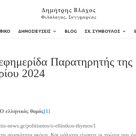
ΦΙΚΟ
ΔΗΜΟΣΙΕΥΣΕΙΣ
BLOG
ΣΧ. ΣΥΜΒΟΥΛΟΣ
 εφημερίδα Παρατηρητής της
ρίου 2024
Ο ελληνικός θυμός
[1]
itis-news.gr/politismos/o-ellinikos-thymos/]
ην αρχαιότητα ακόμη. Και μάλιστα είμαστε οι πρώτοι που όχ