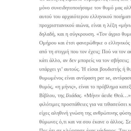
μόνο συνειδητοποιήσαμε τον θυμό μας αλλ
αυτού του αρχαιότερου ελληνικού ποιήματ
προχριστιανικού αιώνα, είναι η λέξη «μήνι
δηλαδή, και η σύγκρουση. «Τον άγριο θυμ
Ομήρου και έτσι φανερώθηκε ο ελληνικός 
από τη στιγμή που τον έχεις; Πού να τον 
κάτι άλλο, αν δεν μπορείς να τον σβήσεις;
υπάρχει γι’ αυτούς. Ή είσαι βουδιστής ή 
θυμωμένος είναι αντίφαση per se, αντίφασ
θυμός, «η μήνις», είναι το πρόβλημα κατε
Βίβλου, της
Ιλιάδας
. «Μήνιν άειδε Θεά…»
φιλότιμες προσπάθειες για να τιθασεύσει 
είχες αληθινή γνώση της ανθρώπινης φύση
θύμωνες ό,τι και να σου έκανε ο άλλος. Σ
Πες ότι σε κλώτσησε ένας γάιδαρος. Τον γ