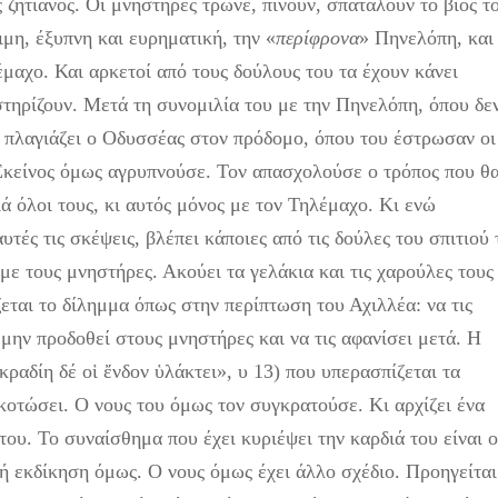
ζητιάνος. Οι μνηστήρες τρώνε, πίνουν, σπαταλούν το βιός τ
ιμη, έξυπνη και ευρηματική, την «
περίφρονα
» Πηνελόπη, και
έμαχο. Και αρκετοί από τους δούλους του τα έχουν κάνει
στηρίζουν. Μετά τη συνομιλία του με την Πηνελόπη, όπου δε
, πλαγιάζει ο Οδυσσέας στον πρόδομο, όπου του έστρωσαν οι
 Εκείνος όμως αγρυπνούσε. Τον απασχολούσε ο τρόπος που θ
ά όλοι τους, κι αυτός μόνος με τον Τηλέμαχο. Κι ενώ
τές τις σκέψεις, βλέπει κάποιες από τις δούλες του σπιτιού 
με τους μνηστήρες. Ακούει τα γελάκια και τις χαρούλες τους
ζεται το δίλημμα όπως στην περίπτωση του Αχιλλέα: να τις
 μην προδοθεί στους μνηστήρες και να τις αφανίσει μετά. Η
κραδίη δέ οἱ ἔνδον ὑλάκτει», υ 13) που υπερασπίζεται τα
σκοτώσει. Ο νους του όμως τον συγκρατούσε. Κι αρχίζει ένα
ου. Το συναίσθημα που έχει κυριέψει την καρδιά του είναι 
ή εκδίκηση όμως. Ο νους όμως έχει άλλο σχέδιο. Προηγείται