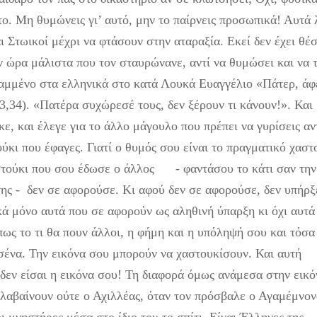
 το. Μη θυμώνεις γι’ αυτό, μην το παίρνεις προσωπικά! Αυτά 
ι Στωικοί μέχρι να φτάσουν στην αταραξία. Εκεί δεν έχει θέ
 ώρα μάλιστα που τον σταυρώνανε, αντί να θυμώσει και να 
γραμμένο στα ελληνικά στο κατά Λουκά Ευαγγέλιο «Πάτερ, άφ
23,34). «Πατέρα συχώρεσέ τους, δεν ξέρουν τι κάνουν!». Και
ε, και έλεγε για το άλλο μάγουλο που πρέπει να γυρίσεις αν
ύκι που έφαγες. Γιατί ο θυμός σου είναι το πραγματικό χαστ
αστούκι που σου έδωσε ο άλλος - φαντάσου το κάτι σαν την
ης - δεν σε αφορούσε. Κι αφού δεν σε αφορούσε, δεν υπήρξ
κά μόνο αυτά που σε αφορούν ως αληθινή ύπαρξη κι όχι αυτά
ως το τι θα πουν άλλοι, η φήμη και η υπόληψή σου και τόσα
εσένα. Την εικόνα σου μπορούν να χαστουκίσουν. Και αυτή
 δεν είσαι η εικόνα σου! Τη διαφορά όμως ανάμεσα στην εικό
αλαβαίνουν ούτε ο Αχιλλέας, όταν τον πρόσβαλε ο Αγαμέμνον