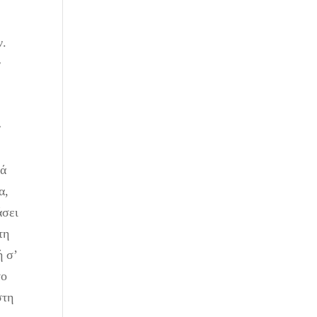
ν.
ν
ν
λά
α,
άσει
τη
ή σ’
το
στη