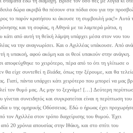
ι σταμάτα εδώ τη διαμάχη. Βρίσε τον όσο θες με λόγια κι ότ
ίδιπλα δώρα ακριβά θα πέσουν στα πόδια σου για την προσβο
Προς το παρόν κρατήσου κι άκουσε τη συμβουλή μας!» Αυτά 
φρόνησης και τη σοφίας, η Αθηνά με τα λαμπερά μάτια, η
υ κάτι από αυτή τη θεϊκή λάμψη υπάρχει μέσα στον νου του
λλέας να την αναγνωρίσει. Και ο Αχιλλέας υπάκουσε. Από αν
υτή η υπακοή, αφού ακόμη και οι θεοί υπακούν στην ανάγκη.
ι αποφεύχθηκε το χειρότερο, πέρα από το ότι τη γλίτωσε ο
εν θα είχε συντεθεί η
Ιλιάδα
, όπως την ξέρουμε, και θα τελε
ς. Γιατί, πάντα υπάρχει κάτι χειρότερο που μπορεί να μας βρ
λεί τον θυμό μας. Ας μην το ξεχνάμε! […]
Δεύτερη περίπτω
 γίνεται συνειδητός και συγκρατείται είναι η περίπτωση του
ία υ της ομηρικής Οδύσσειας. Εδώ ο ήρωας έχει προχωρήσ
πό τον Αχιλλέα στον τρόπο διαχείρισης του θυμού. Έχει
 από 20 χρόνια απουσίας στην Ιθάκη, και στο σπίτι του