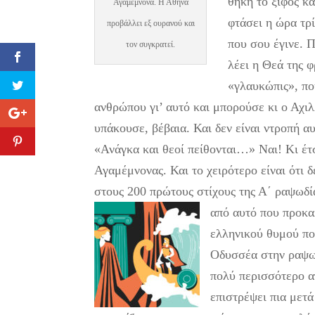
θήκη το ξίφος κα
Αγαμέμνονα. Η Αθηνά
φτάσει η ώρα τρ
προβάλλει εξ ουρανού και
που σου έγινε. 
τον συγκρατεί.
λέει η Θεά της 
«γλαυκώπις», πο
ανθρώπου γι’ αυτό και μπορούσε κι ο Αχι
υπάκουσε, βέβαια. Και δεν είναι ντροπή α
«Ανάγκα και θεοί πείθονται…» Ναι! Κι έτσ
Αγαμέμνονας. Και το χειρότερο είναι ότι δ
στους 200 πρώτους στίχους της Α΄ ραψωδία
από αυτό που προκα
ελληνικού θυμού που
Οδυσσέα στην ραψωδ
πολύ περισσότερο α
επιστρέψει πια μετά