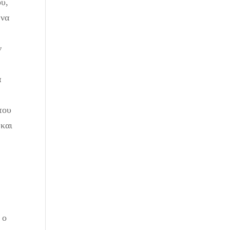
ου,
 να
ν
α
του
 και
ο
 ο