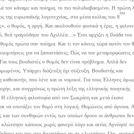
ά τον κάναμε και ποίημα, το πιο πολυδιαβασμένο. Η πρώτη 
ου
ος της ευρωπαϊκής λογοτεχνίας, στα μέσα κιόλας του 8
ς», ο θυμός, η οργή. Και ακολουθούν φυσικά η έρις, η φιλονι
ό, θεά τραγούδησε του Αχιλλέα…» Έτσι αρχίζει η
Ιλιάδα
του
θυμός πρώτα σαν ποίημα. Και τι τον κάνεις τώρα αυτόν τον 
ακουμπήσεις για να ξαποστάσεις; Πώς να τον μεταμορφώσεις 
 Για τους βουδιστές ο θυμός δεν είναι πρόβλημα. Απλά δεν
θυμωμένος. Υπάρχει διάζευξη όχι σύζευξη. Βουδιστής και
η καθεαυτήν, που λένε και οι νομικοί. Για τους Έλληνες όμω
ξοχήν, και συγχρόνως η πρώτη λέξη της ελληνικής ποιητικής
 Η ελληνική φιλοσοφία από τον Σωκράτη και μετά έκανε
και να υποτάξει τον θυμό στη λογική. Θυμώνεις από άγνοια. 
ς και των συνθηκών εντός των οποίων δρουν οι άνθρωποι δεν
ε κλώτσησε κάποιος χωρίς φανερό λόγο και αιτία; Αγνόησέ το
άιδαρο τον πας στο δικαστήριο αν σε κλωτσήσει; Όχι, φυσικά