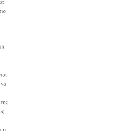
τα
σιο
18.
ται
 να
 της
υς
ι ο