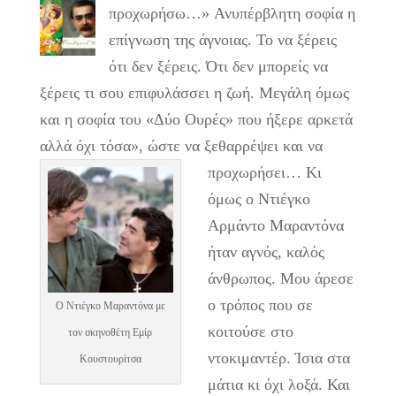
προχωρήσω…»
Ανυπέρβλητη σοφία η
επίγνωση της άγνοιας. Το να ξέρεις
ότι δεν ξέρεις. Ότι δεν μπορείς να
ξέρεις τι σου επιφυλάσσει η ζωή. Μεγάλη όμως
και η σοφία του «Δύο Ουρές» που ήξερε αρκετά
αλλά όχι τόσα», ώστε να ξεθαρρέψει και να
προχωρήσει…
Κι
όμως ο Ντιέγκο
Αρμάντο Μαραντόνα
ήταν αγνός, καλός
άνθρωπος. Μου άρεσε
ο τρόπος που σε
Ο Ντιέγκο Μαραντόνα με
κοιτούσε στο
τον σκηνοθέτη Εμίρ
ντοκιμαντέρ. Ίσια στα
Κουστουρίτσα
μάτια κι όχι λοξά. Και