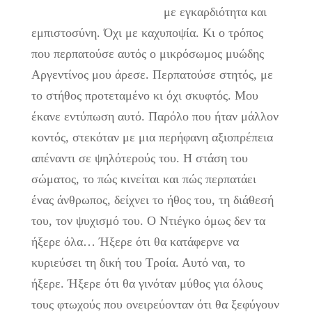
με εγκαρδιότητα και
εμπιστοσύνη. Όχι με καχυποψία. Κι ο τρόπος
που περπατούσε αυτός ο μικρόσωμος μυώδης
Αργεντίνος μου άρεσε. Περπατούσε στητός, με
το στήθος προτεταμένο κι όχι σκυφτός. Μου
έκανε εντύπωση αυτό. Παρόλο που ήταν μάλλον
κοντός, στεκόταν με μια περήφανη αξιοπρέπεια
απέναντι σε ψηλότερούς του. Η στάση του
σώματος, το πώς κινείται και πώς περπατάει
ένας άνθρωπος, δείχνει το ήθος του, τη διάθεσή
του, τον ψυχισμό του. Ο Ντιέγκο όμως δεν τα
ήξερε όλα… Ήξερε ότι θα κατάφερνε να
κυριεύσει τη δική του Τροία. Αυτό ναι, το
ήξερε. Ήξερε ότι θα γινόταν μύθος για όλους
τους φτωχούς που ονειρεύονταν ότι θα ξεφύγουν