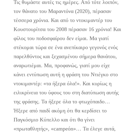
Τις θυμάστε αυτές τις ημέρες. Από τότε λοιπόν,
τον θάνατο του Μαραντόνα (2020), πέρασαν
τέσσερα χρόνια. Και από το ντοκιμαντέρ του
Κουστουρίτσα του 2008 πέρασαν 16 χρόνια! Και
φίλος του ποδοσφαίρου δεν είμαι. Μα γιατί
στέκομαι τώρα σε ένα ανεπίκαιρο γεγονός ενός
παρελθόντος και ξεχασμένου σήμερα θανάτου,
αναρωτιέμαι. Μα, προφανώς, γιατί μου είχε
κάνει εντύπωση αυτή η φράση του Ντιέγκο στο
ντοκιμαντέρ: «τα ήξερα όλα!». Και κυρίως η
ειλικρίνεια του ύφους του στη διατύπωση αυτής
της φράσης. Τα ήξερε όλα το φτωχόπαιδο…
Ήξερε από παιδί ακόμη ότι θα κερδίσει το
Παγκόσμιο Κύπελλο και ότι θα γίνει
«πρωταθλητής», «campeón»… Τα έλεγε αυτά,