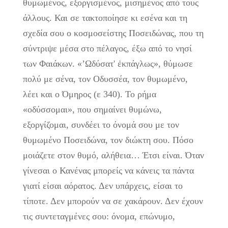
θυμωμένος, εξοργισμένος, μισημένος από τους
άλλους. Και σε τακτοποίησε κι εσένα και τη
σχεδία σου ο κοσμοσείστης Ποσειδώνας, που τη
σύντριψε μέσα στο πέλαγος, έξω από το νησί
των Φαιάκων. «’Ωδύσατ' ἐκπάγλως», θύμωσε
πολύ με σένα, τον Οδυσσέα, τον θυμωμένο,
λέει και ο Όμηρος (ε 340). Το ρήμα
«οδύσσομαι», που σημαίνει θυμώνω,
εξοργίζομαι, συνδέει το όνομά σου με τον
θυμωμένο Ποσειδώνα, τον διώκτη σου. Πόσο
μοιάζετε στον θυμό, αλήθεια… Έτσι είναι. Όταν
γίνεσαι ο Κανένας μπορείς να κάνεις τα πάντα
γιατί είσαι αόρατος. Δεν υπάρχεις, είσαι το
τίποτε. Δεν μπορούν να σε χακάρουν. Δεν έχουν
τις συντεταγμένες σου: όνομα, επώνυμο,