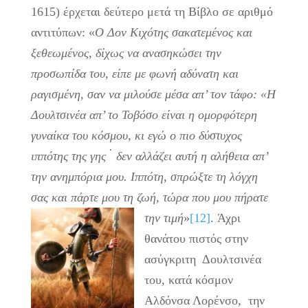
1615) έρχεται δεύτερο μετά τη Βίβλο σε αριθμό
αντιτύπων: «
Ο Δον Κιχότης σακατεμένος και
ξεθεωμένος, δίχως να ανασηκώσει την
προσωπίδα του, είπε με φωνή αδύνατη και
ραγισμένη, σαν να μιλούσε μέσα απ’ τον τάφο: «Η
Δουλτσινέα απ’ το Τοβόσο είναι η ομορφότερη
γυναίκα του κόσμου, κι εγώ ο πιο δύστυχος
.
ιππότης της γης
δεν αλλάζει αυτή η αλήθεια απ’
την ανημπόρια μου. Ιππότη, σπρώξτε τη λόγχη
σας και πάρτε μου τη ζωή, τώρα που μου πήρατε
την τιμή
»
[12]
.
Άχρι
θανάτου πιστός στην
ασύγκριτη Δουλτσινέα
του, κατά κόσμον
Αλδόνσα Λορένσο, την