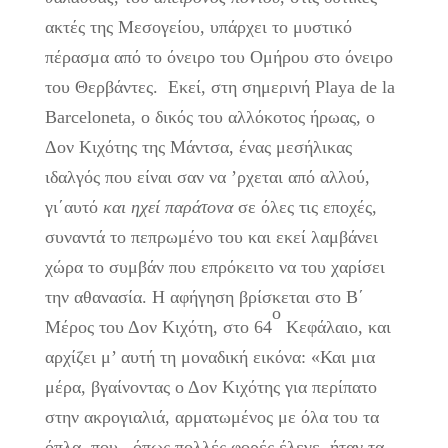
ακτές της Μεσογείου, υπάρχει το μυστικό
πέρασμα από το όνειρο του Ομήρου στο όνειρο
του Θερβάντες. Εκεί, στη σημερινή Playa de la
Barceloneta, ο δικός του αλλόκοτος ήρωας, ο
Δον Κιχότης της Μάντσα, ένας μεσήλικας
ιδαλγός που είναι σαν να ’ρχεται από αλλού,
γι΄αυτό
και ηχεί παράτονα
σε όλες τις εποχές,
συναντά το πεπρωμένο του και εκεί λαμβάνει
χώρα το συμβάν που επρόκειτο να του χαρίσει
την αθανασία. Η αφήγηση βρίσκεται στο Β΄
ο
Μέρος του Δον Κιχότη, στο 64
Κεφάλαιο, και
αρχίζει μ’ αυτή τη μοναδική εικόνα: «Και μια
μέρα, βγαίνοντας ο Δον Κιχότης για περίπατο
στην ακρογιαλιά, αρματωμένος με όλα του τα
όπλα, που, όπως πολλές φορές έλεγε, ήταν τα