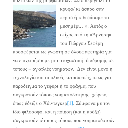
πολιτικών της μορφωμάτων.
«Στο περιγιάλι το
κρυφό/ κι άσπρο σαν
περιστέρι/ διψάσαμε το
μεσημέρι…». Αυτός ο
στίχος από τη «Άρνηση»
του Γιώργου Σεφέρη
προσφέρεται ως γνωστή σε όλους αφετηρία για
να επιχειρήσουμε μια στοχαστική διαδρομής σε
τόπους – αγκαλιές νοημάτων. Δεν είναι μόνο η
τεχνολογία και οι υλικές κατασκευές, όπως για
παράδειγμα το γεφύρι ή το φράγμα, που
συγκροτούν τόπους νοηματοδότησης χώρων,
όπως έδειξε ο Χάιντεγκερ
[1]
. Σύμφωνα με τον
ίδιο φιλόσοφο, και η ποίηση (και η πρόζα)
συγκροτούν τέτοιους τόπους που νοηματοδοτούν