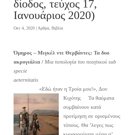
δίοδος, τεύχος 17,
Ιανουάριος 2020)
Οκτ 4, 2020
|
Άρθρα
,
Βιβλία
Όμηρος – Μιγκέλ ντε Θερβάντες: Τα δυο
ακρογιάλια /
Μια τοπολογία του ποιητικού
sub
specie
aeternitatis
«Εδώ ήταν η Τροία μου!», Δον
Κιχότης
Τα θαύματα
συμβαίνουν κατά
προτίμηση σε ορισμένους
τόπους. Θα ’λεγες πως
κυοφορούνται μέσα σ’