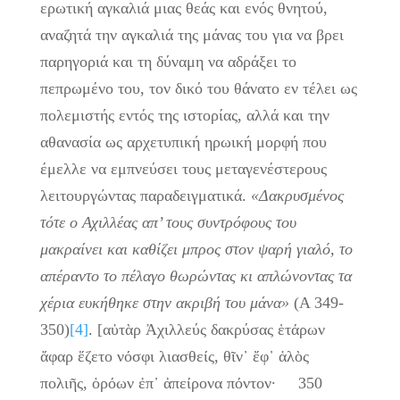
ερωτική αγκαλιά μιας θεάς και ενός θνητού,
αναζητά την αγκαλιά της μάνας του για να βρει
παρηγοριά και τη δύναμη να αδράξει το
πεπρωμένο του, τον δικό του θάνατο εν τέλει ως
πολεμιστής εντός της ιστορίας, αλλά και την
αθανασία ως αρχετυπική ηρωική μορφή που
έμελλε να εμπνεύσει τους μεταγενέστερους
λειτουργώντας παραδειγματικά.
«Δακρυσμένος
τότε ο Αχιλλέας απ’ τους συντρόφους του
μακραίνει και καθίζει μπρος στον ψαρή γιαλό, το
απέραντο το πέλαγο θωρώντας κι απλώνοντας τα
χέρια ευκήθηκε στην ακριβή του μάνα»
(Α 349-
350)
[4]
. [αὐτὰρ Ἀχιλλεύς δακρύσας ἑτάρων
ἄφαρ ἕζετο νόσφι λιασθείς, θῖν᾿ ἔφ᾿ ἁλὸς
πολιῆς, ὁρόων ἐπ᾿ ἀπείρονα πόντον· 350