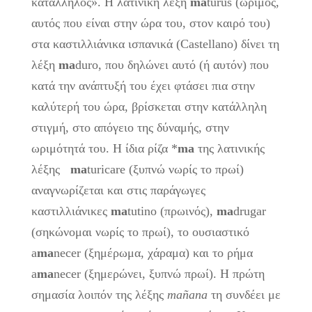
κατάλληλος». Η λατινική λέξη
ma
turus (ώριμος,
αυτός που είναι στην ώρα του, στον καιρό του)
στα καστιλλιάνικα ισπανικά (Castellano) δίνει τη
λέξη
ma
duro, που δηλώνει αυτό (ή αυτόν) που
κατά την ανάπτυξή του έχει φτάσει πια στην
καλύτερή του ώρα, βρίσκεται στην κατάλληλη
στιγμή, στο απόγειο της δύναμής, στην
ωριμότητά του. Η ίδια ρίζα *
ma
της λατινικής
λέξης
ma
turicare (ξυπνώ νωρίς το πρωί)
αναγνωρίζεται και στις παράγωγες
καστιλλιάνικες
ma
tutino (πρωινός),
ma
drugar
(σηκώνομαι νωρίς το πρωί), το ουσιαστικό
a
ma
necer (ξημέρωμα, χάραμα) και το ρήμα
a
ma
necer (ξημερώνει, ξυπνώ πρωί). Η πρώτη
σημασία λοιπόν της λέξης
ma
ñ
ana
τη συνδέει με