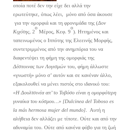
οποία ποτέ δεν την είχε δει αλλά την
ερωτεύτηκε, όπως λέει, μόνο από όσα άκουσε
για την ομορφιά και τη φρονιμάδα της (
Δον
ο
ο
Κιχότης
, 2
Μέρος, Κεφ. 9
). Ηττημένος και
ταπεινωμένος ο Ιππότης της Ελεεινής Μορφής,
συντετριμμένος από την ανημπόρια του να
διαφεντέψει τη φήμη της ομορφιάς της
Δέσποινας των Λογισμών
του, φήμη άλλωστε
«γνωστή» μόνο σ’ αυτόν και σε κανέναν άλλο,
εξακολουθεί να μένει πιστός στο ιδανικό του:
«Η Δουλτσινέα απ’ το Τοβόσο είναι η ομορφότερη
γυναίκα του κόσμου…»
[Dulcinea del Toboso es
la más hermosa mujer del mundo]
. Αυτή η
αλήθεια δεν αλλάζει με τίποτε. Ούτε και από την
αδυναμία του. Ούτε από κανένα φόβο για τη ζωή