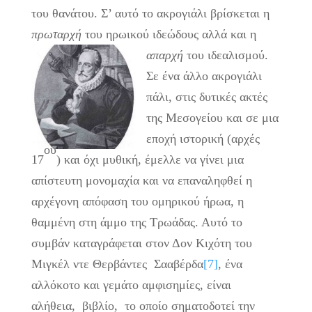
του θανάτου. Σ’ αυτό το ακρογιάλι βρίσκεται η
πρωταρχή
του ηρωικού ιδεώδους αλλά και η
απαρχή
του ιδεαλισμού.
Σε ένα άλλο ακρογιάλι
πάλι, στις δυτικές ακτές
της Μεσογείου και σε μια
εποχή ιστορική (αρχές
ου
17
) και όχι μυθική, έμελλε να γίνει μια
απίστευτη μονομαχία και να επαναληφθεί η
αρχέγονη απόφαση του ομηρικού ήρωα, η
θαμμένη στη άμμο της Τρωάδας. Αυτό το
συμβάν καταγράφεται στον Δον Κιχότη του
Μιγκέλ ντε Θερβάντες Σααβέρδα
[7]
, ένα
αλλόκοτο και γεμάτο αμφισημίες, είναι
αλήθεια, βιβλίο, το οποίο σηματοδοτεί την