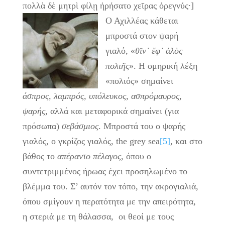
πολλὰ δὲ μητρὶ φίλῃ ἠρήσατο χεῖρας ὀρεγνύς·]
Ο Αχιλλέας κάθεται
μπροστά στον ψαρή
γιαλό, «
θῖν᾿ ἔφ᾿ ἁλὸς
πολιῆς
». Η ομηρική λέξη
«πολιός» σημαίνει
άσπρος, λαμπρός, υπόλευκος, ασπρόμαυρος,
ψαρής
, αλλά και μεταφορικά σημαίνει (για
πρόσωπα)
σεβάσμιος
. Μπροστά του ο ψαρής
γιαλός, ο γκρίζος γιαλός, the grey sea
[5]
, και στο
βάθος το
απέραντο πέλαγος
, όπου ο
συντετριμμένος ήρωας έχει προσηλωμένο το
βλέμμα του. Σ’ αυτόν τον τόπο, την ακρογιαλιά,
όπου σμίγουν η περατότητα με την απειρότητα,
η στεριά με τη θάλασσα, οι θεοί με τους