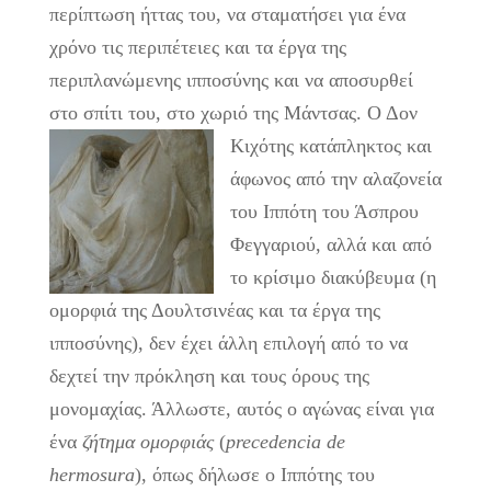
περίπτωση ήττας του, να σταματήσει για ένα
χρόνο τις περιπέτειες και τα έργα της
περιπλανώμενης ιπποσύνης και να αποσυρθεί
στο σπίτι του, στο χωριό της Μάντσας.
Ο Δον
Κιχότης κατάπληκτος και
άφωνος από την αλαζονεία
του Ιππότη του Άσπρου
Φεγγαριού, αλλά και από
το κρίσιμο διακύβευμα (η
ομορφιά της Δουλτσινέας και τα έργα της
ιπποσύνης), δεν έχει άλλη επιλογή από το να
δεχτεί την πρόκληση και τους όρους της
μονομαχίας. Άλλωστε, αυτός ο αγώνας είναι για
ένα
ζήτημα ομορφιάς
(
precedencia
de
hermosura
), όπως δήλωσε ο Ιππότης του