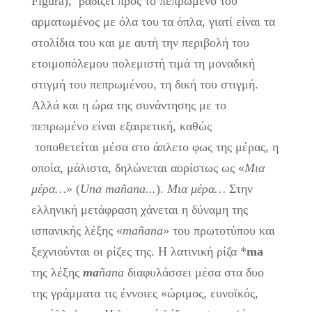
Figura), βαδίζει προς το πεπρωμένο του
αρματωμένος με όλα του τα όπλα, γιατί είναι τα
στολίδια του και με αυτή την περιβολή του
ετοιμοπόλεμου πολεμιστή τιμά τη μοναδική
στιγμή του πεπρωμένου, τη δική του στιγμή.
Αλλά και η ώρα της συνάντησης με το
πεπρωμένο είναι εξαιρετική, καθώς
τοποθετείται μέσα στο άπλετο φως της μέρας, η
οποία, μάλιστα, δηλώνεται αορίστως ως «
Μια
μέρα…»
(
Una
ma
ñ
ana
...
).
Μια μέρα…
Στην
ελληνική μετάφραση χάνεται η δύναμη της
ισπανικής λέξης «
ma
ñ
ana
»
του πρωτοτύπου και
ξεχνιούνται οι ρίζες της. Η λατινική ρίζα *
ma
της λέξης
ma
ñ
ana
διαφυλάσσει μέσα στα δυο
της γράμματα τις έννοιες «ώριμος, ευνοϊκός,