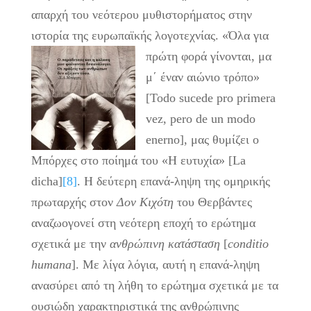
απαρχή του νεότερου μυθιστορήματος στην
ιστορία της ευρωπαϊκής λογοτεχνίας.
«Όλα για
πρώτη φορά γίνονται, μα
μ΄ έναν αιώνιο τρόπο»
[Todo sucede pro primera
vez, pero de un modo
enerno], μας θυμίζει ο
Μπόρχες στο ποίημά του «Η ευτυχία» [La
dicha]
[8]
. Η δεύτερη επανά-ληψη της ομηρικής
πρωταρχής στον
Δον Κιχότη
του Θερβάντες
αναζωογονεί στη νεότερη εποχή το ερώτημα
σχετικά με την
ανθρώπινη κατάσταση
[
conditio
humana
]. Με λίγα λόγια, αυτή η επανά-ληψη
ανασύρει από τη λήθη το ερώτημα σχετικά με τα
ουσιώδη χαρακτηριστικά της ανθρώπινης