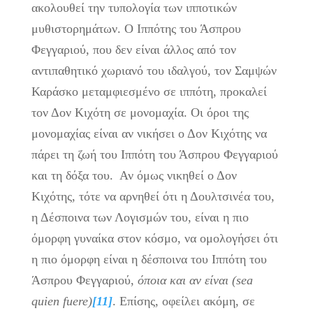
ακολουθεί την τυπολογία των ιπποτικών
μυθιστορημάτων. Ο Ιππότης του Άσπρου
Φεγγαριού, που δεν είναι άλλος από τον
αντιπαθητικό χωριανό του ιδαλγού, τον Σαμψών
Καράσκο μεταμφιεσμένο σε ιππότη, προκαλεί
τον Δον Κιχότη σε μονομαχία. Οι όροι της
μονομαχίας είναι αν νικήσει ο Δον Κιχότης να
πάρει τη ζωή του Ιππότη του Άσπρου Φεγγαριού
και τη δόξα του. Αν όμως νικηθεί ο Δον
Κιχότης, τότε να αρνηθεί ότι η Δουλτσινέα του,
η Δέσποινα των Λογισμών του, είναι η πιο
όμορφη γυναίκα στον κόσμο, να ομολογήσει ότι
η πιο όμορφη είναι η δέσποινα του Ιππότη του
Άσπρου Φεγγαριού,
όποια και αν είναι (
sea
quien
fuere
)
[11]
. Επίσης, οφείλει ακόμη, σε