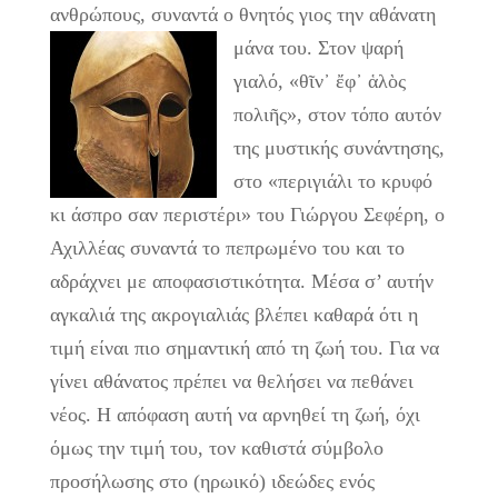
ανθρώπους, συναντά ο θνητός γιος την αθάνατη
μάνα του.
Στον ψαρή
γιαλό, «θῖν᾿ ἔφ᾿ ἁλὸς
πολιῆς», στον τόπο αυτόν
της μυστικής συνάντησης,
στο «περιγιάλι το κρυφό
κι άσπρο σαν περιστέρι» του Γιώργου Σεφέρη, ο
Αχιλλέας συναντά το πεπρωμένο του και το
αδράχνει με αποφασιστικότητα. Μέσα σ’ αυτήν
αγκαλιά της ακρογιαλιάς βλέπει καθαρά ότι η
τιμή είναι πιο σημαντική από τη ζωή του. Για να
γίνει αθάνατος πρέπει να θελήσει να πεθάνει
νέος. Η απόφαση αυτή να αρνηθεί τη ζωή, όχι
όμως την τιμή του, τον καθιστά σύμβολο
προσήλωσης στο (ηρωικό) ιδεώδες ενός