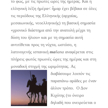
το φως, με τις πρώτες ώρες της ημέρας. Και η
ελληνική λέξη ἡμέρα< ἦμαρ έχει βέβαια σε όλες
τις περιόδους της Ελληνικής (αρχαίας,
μεσαιωνικής, νεοελληνικής) τη βασική σημασία
«χρονικό διάστημα από την ανατολή μέχρι τη
δύση του ήλιου» και με τη σημασία αυτή
αντιτίθεται προς τη νύχτα, ωστόσο, η
λατινογενής ισπανική
ma
ñ
ana
αναφέρεται στις
πλήρεις φωτός πρωινές ώρες της ημέρας και στη
μοναδική στιγμή της ωριμότητας.
Ας
διαβάσουμε λοιπόν τις
παραπάνω αράδες με έναν
άλλον τρόπο. Ο Δον
Κιχότης (το όνειρο
δηλαδή που ονειρεύεται ο