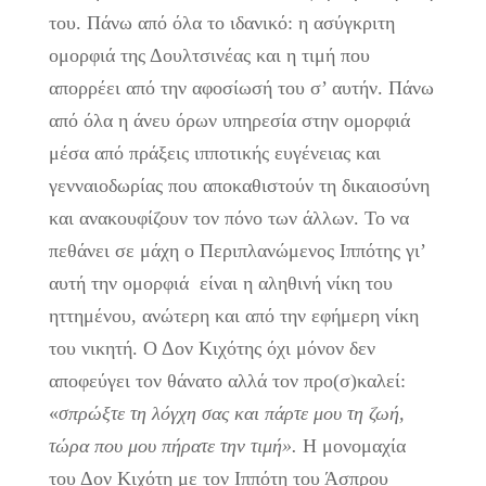
του. Πάνω από όλα το ιδανικό: η ασύγκριτη
ομορφιά της Δουλτσινέας και η τιμή που
απορρέει από την αφοσίωσή του σ’ αυτήν. Πάνω
από όλα η άνευ όρων υπηρεσία στην ομορφιά
μέσα από πράξεις ιπποτικής ευγένειας και
γενναιοδωρίας που αποκαθιστούν τη δικαιοσύνη
και ανακουφίζουν τον πόνο των άλλων. Το να
πεθάνει σε μάχη ο Περιπλανώμενος Ιππότης γι’
αυτή την ομορφιά είναι η αληθινή νίκη του
ηττημένου, ανώτερη και από την εφήμερη νίκη
του νικητή. Ο Δον Κιχότης όχι μόνον δεν
αποφεύγει τον θάνατο αλλά τον προ(σ)καλεί:
«
σπρώξτε τη λόγχη σας και πάρτε μου τη ζωή,
τώρα που μου πήρατε την τιμή».
Η μονομαχία
του Δον Κιχότη με τον Ιππότη του Άσπρου