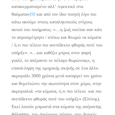
κατακερματισμένο αλλ’ /εφεκτικό στα
θαύματα»
[9]
και από τον ίδιο ποιητή λίγο πιο
κάτω ακούμε στους καταληκτικούς στίχους
αυτού του ποιήματος: «…η ζωή νοείται σαν κάτι
το απροσμέτρητο / στέκω και θεωρώ τα κύματα
/ ό,τι πιο τέλειο πιο ανεπίδεκτο φθοράς ποτέ του
υπήρξε». «…και καθίζει μπρος στον ψαρή
γιαλό, το απέραντο το πέλαγο θωρώντας», η
επανά-ληψη της ομηρικής σκηνής σε ένα άλλο
ακρογιάλι 3000 χρόνια μετά καταργεί τον χρόνο
και θεμελιώνει την αιωνιότητα στον χώρο, στην
ακρογιαλιά: «τα κύματα, ό,τι πιο τέλειο και πιο
ανεπίδεκτο φθοράς ποτέ του υπήρξε» (Ελύτης).
Εκεί λοιπόν μπροστά στα κύματα της
απέραντης
θάλασσας
, του
ἀπείρονος πόντου
, στις δυτικές