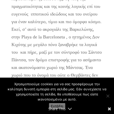
πραγματικότητας και της κοινής λογικής επί του
ευγενούς ιπποτικού ιδεώδους και του ονείρου
για έναν καλύτερο, τίμιο και πιο όμορφο κόσμο.
Εκεί, σ’ αυτό το ακρογιάλι της Βαρκελώνης,
στην Playa de la Barceloneta , ο ηττημένος Δον
Κιχότης με μεγάλο πόνο ξαναβρήκε τα λογικά
του και πήρε, μαζί με τον σύντροφό του Σάντσο
Πάντσα, τον δρόμο επιστροφής για το ασήμαντο
και ακατονόμαστο χωριό της Μάντσας. Ένα
χωριό που το όνομά του ούτε ο Θερβάντες δεν
ήθελε να θυμάται
[13]
. Ο Δον Κιχότης έγινε πάλι
Χρησιμοποιούμε cookies για να σας προσφέρουμε την
καλύτερη δυνατή εμπειρία στη σελίδα μας. Εάν συνεχίσετε να
ο ιδαλγός Αλόνσο Κιχάνο, αποκήρυξε την
χρησιμοποιείτε τη σελίδα, θα υποθέσουμε πως είστε
ανάγνωση των ιστοριών της πλανόδιας
ικανοποιημένοι με αυτό.
ιπποσύνης που «του είχαν πάρει τα μυαλά» και
Εντάξει
Share This
μετανόησε σαν καλός χριστιανός της εποχής για