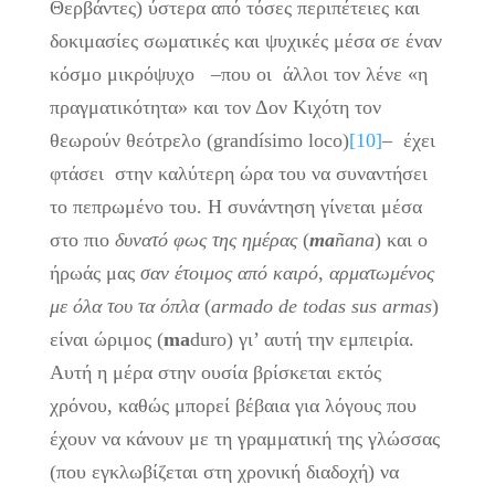
Θερβάντες) ύστερα από τόσες περιπέτειες και
δοκιμασίες σωματικές και ψυχικές μέσα σε έναν
κόσμο μικρόψυχο –που οι άλλοι τον λένε «η
πραγματικότητα» και τον Δον Κιχότη τον
θεωρούν θεότρελο (grandísimo loco)
[10]
– έχει
φτάσει στην καλύτερη ώρα του να συναντήσει
το πεπρωμένο του. Η συνάντηση γίνεται μέσα
στο πιο
δυνατό φως της ημέρας
(
ma
ñ
ana
) και ο
ήρωάς μας
σαν έτοιμος από καιρό
,
αρματωμένος
με όλα του τα όπλα
(
armado
de
todas
sus
armas
)
είναι ώριμος (
ma
duro) γι’ αυτή την εμπειρία.
Αυτή η μέρα στην ουσία βρίσκεται εκτός
χρόνου, καθώς μπορεί βέβαια για λόγους που
έχουν να κάνουν με τη γραμματική της γλώσσας
(που εγκλωβίζεται στη χρονική διαδοχή) να