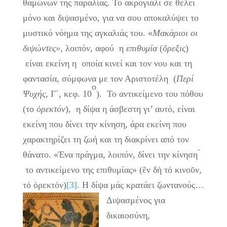
θαμώνων της παραλίας. Το ακρογιάλι σε θέλει
μόνο και διψασμένο, για να σου αποκαλύψει το
μυστικό νόημα της αγκαλιάς του. «
Μακάριοι οι
διψώντες»
, λοιπόν, αφού η
επιθυμία
(
ὄρεξις
)
είναι εκείνη η οποία κινεί και τον νου και τη
φαντασία, σύμφωνα με τον Αριστοτέλη (
Περί
ο
Ψυχής
, Γ΄, κεφ. 10
). Το αντικείμενο του πόθου
(το
ὀρεκτόν
), η δίψα η άσβεστη γι’ αυτό, είναι
εκείνη που δίνει την κίνηση, άρα εκείνη που
χαρακτηρίζει τη ζωή και τη διακρίνει από τον
.
θάνατο. «Ένα πράγμα, λοιπόν, δίνει την κίνηση
το αντικείμενο της επιθυμίας» (ἕν δἡ τό κινοῦν,
τό ὀρεκτόν)
[3]
. Η δίψα μάς κρατάει ζωντανούς…
Διψασμένος για
δικαιοσύνη,