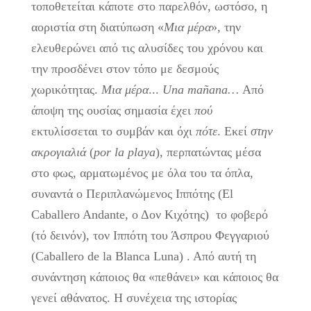
τοποθετείται κάποτε στο παρελθόν, ωστόσο, η
αοριστία στη διατύπωση «
Μια μέρα
», την
ελευθερώνει από τις αλυσίδες του χρόνου και
την προσδένει στον τόπο με δεσμούς
χωρικότητας.
Μια μέρα
...
Una
ma
ñ
ana
…
Από
άποψη της ουσίας σημασία έχει
πού
εκτυλίσσεται το συμβάν και όχι
πότε
. Εκεί
στην
ακρογιαλιά
(
por
la
playa
), περπατώντας μέσα
στο φως, αρματωμένος με όλα του τα όπλα,
συναντά ο Περιπλανώμενος Ιππότης (El
Caballero Andante, ο Δον Κιχότης) το φοβερό
(τό δεινόν), τον Ιππότη του Άσπρου Φεγγαριού
(Caballero de la Blanca Luna) . Από αυτή τη
συνάντηση κάποιος θα «πεθάνει» και κάποιος θα
γενεί αθάνατος. Η συνέχεια της ιστορίας