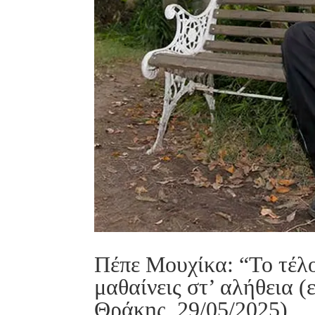
Πέπε Μουχίκα: “Το τέλο
μαθαίνεις στ’ αλήθεια 
Θράκης, 29/05/2025)