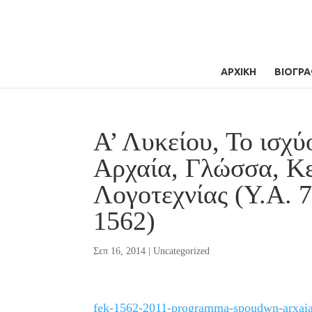
ΑΡΧΙΚΗ
ΒΙΟΓΡΑ
Α’ Λυκείου, Το ισχ
Αρχαία, Γλώσσα, Κ
Λογοτεχνίας (Υ.Α. 
1562)
Σεπ 16, 2014
|
Uncategorized
fek-1562-2011-programma-spoudwn-arxaia-n