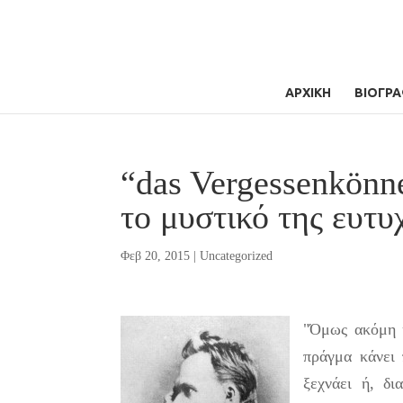
ΑΡΧΙΚΗ
ΒΙΟΓΡΑ
“das Vergessenkönne
το μυστικό της ευτυ
Φεβ 20, 2015
|
Uncategorized
"Όμως ακόμη κ
πράγμα κάνει 
ξεχνάει ή, δι