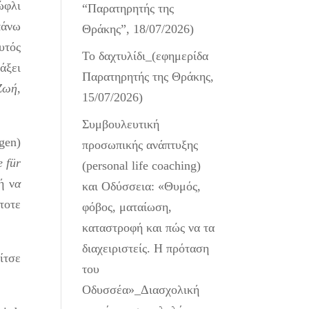
ώφλι
“Παρατηρητής της
πάνω
Θράκης”, 18/07/2026)
υτός
Το δαχτυλίδι_(εφημερίδα
άξει
Παρατηρητής της Θράκης,
 Ζωή
,
15/07/2026)
Συμβουλευτική
gen)
προσωπικής ανάπτυξης
 für
(personal life coaching)
ή ν
α
και Οδύσσεια: «Θυμός,
τοτε
φόβος, ματαίωση,
καταστροφή και πώς να τα
διαχειριστείς. Η πρόταση
ίτσε
του
Οδυσσέα»_Διασχολική