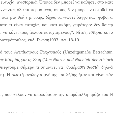
 ευτυχία,
ανιστορικά
. Όποιος δεν μπορεί να καθήσει στο κατ
ξεχνώντας όλα τα περασμένα, όποιος δεν μπορεί να σταθεί ε
 σαν μια θεά της νίκης, δίχως να νιώθει ίλιγγο και φόβο, α
οτέ τι είναι ευτυχία, και κάτι ακόμη χειρότερο: δεν θα πρ
υ να κάνει τους άλλους ευτυχισμένους". Νίτσε,
Ιστορία και
ουτερόπουλος, εκδ. Γνώση1993, σσ. 18-19.
πό τους
Ανεπίκαιρους Στοχασμούς
(Unzeitgemäße Betrachtun
ης Ιστορίας για τη Ζωή
(
Vom Nutzen und Nachteil der Historie
α σκεφτούμε σήμερα τι σημαίνει να
θυμόμαστε σωστά
, δηλαδ
n). Η σωστή αναλογία μνήμης και λήθης ήταν και είναι πάν
υς που θέλουν να απολαύσουν την απαράμιλλη πρόζα του Ν