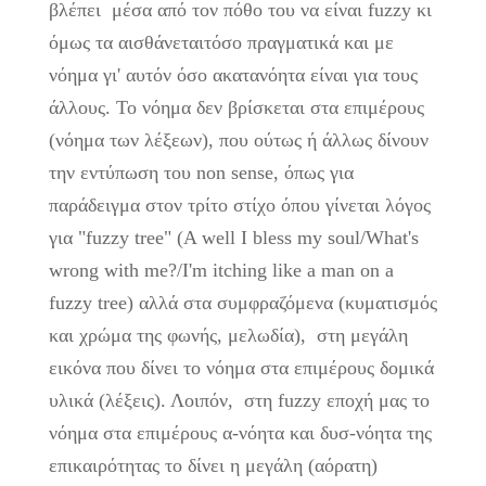
βλέπει μέσα από τον πόθο του να είναι fuzzy κι
όμως τα αισθάνεταιτόσο πραγματικά και με
νόημα γι' αυτόν όσο ακατανόητα είναι για τους
άλλους. Το νόημα δεν βρίσκεται στα επιμέρους
(νόημα των λέξεων), που ούτως ή άλλως δίνουν
την εντύπωση του non sense, όπως για
παράδειγμα στον τρίτο στίχο όπου γίνεται λόγος
για "fuzzy tree" (A well I bless my soul/What's
wrong with me?/I'm itching like a man on a
fuzzy tree) αλλά στα συμφραζόμενα (κυματισμός
και χρώμα της φωνής, μελωδία), στη μεγάλη
εικόνα που δίνει το νόημα στα επιμέρους δομικά
υλικά (λέξεις). Λοιπόν, στη fuzzy εποχή μας το
νόημα στα επιμέρους α-νόητα και δυσ-νόητα της
επικαιρότητας το δίνει η μεγάλη (αόρατη)