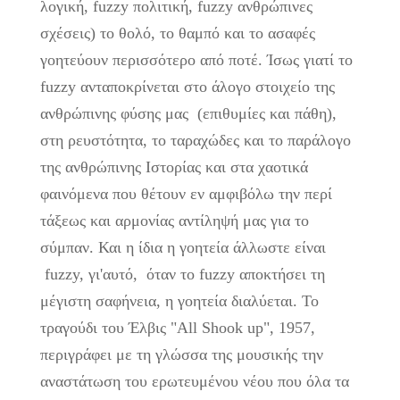
λογική, fuzzy πολιτική, fuzzy ανθρώπινες
σχέσεις) το θολό, το θαμπό και το ασαφές
γοητεύουν περισσότερο από ποτέ. Ίσως γιατί το
fuzzy ανταποκρίνεται στο άλογο στοιχείο της
ανθρώπινης φύσης μας (επιθυμίες και πάθη),
στη ρευστότητα, το ταραχώδες και το παράλογο
της ανθρώπινης Ιστορίας και στα χαοτικά
φαινόμενα που θέτουν εν αμφιβόλω την περί
τάξεως και αρμονίας αντίληψή μας για το
σύμπαν. Και η ίδια η γοητεία άλλωστε είναι
fuzzy, γι'αυτό, όταν το fuzzy αποκτήσει τη
μέγιστη σαφήνεια, η γοητεία διαλύεται. Το
τραγούδι του Έλβις "All Shook up", 1957,
περιγράφει με τη γλώσσα της μουσικής την
αναστάτωση του ερωτευμένου νέου που όλα τα